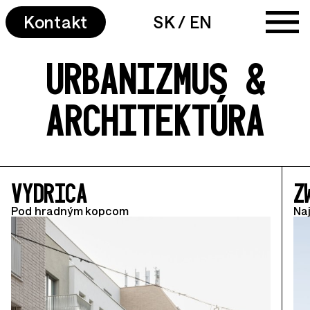
Kontakt
SK
/
EN
URBANIZMUS &
ARCHITEKTÚRA
VYDRICA
Z
Pod hradným kopcom
Naj