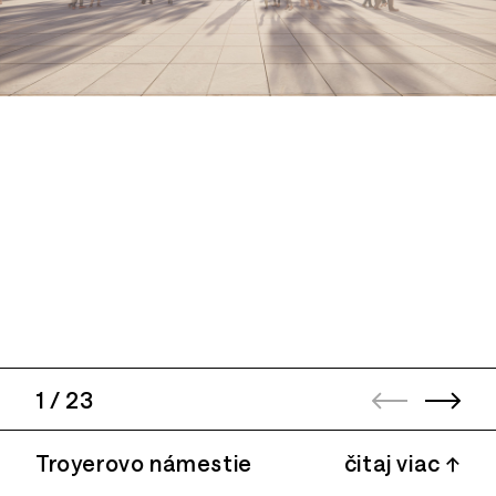
1
/
23
Troyerovo námestie
čitaj viac ↑