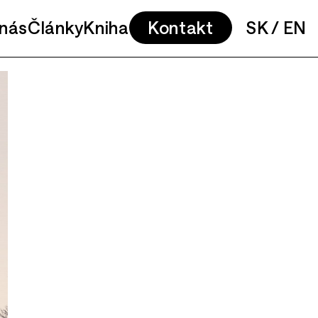
nás
Články
Kniha
Kontakt
SK
/
EN