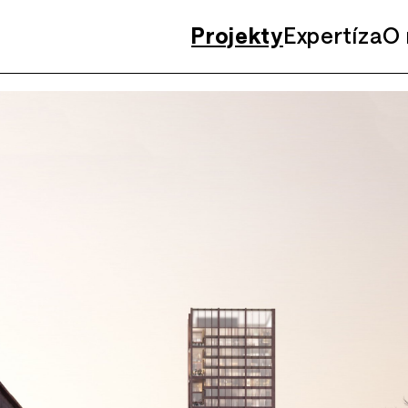
Projekty
Expertíza
O 