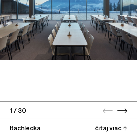
1
/
30
Bachledka
čitaj viac ↑