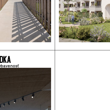
DKA
ybavenosť