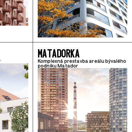
MATADORKA
y
Komplexná prestavba areálu bývalého
podniku Matador