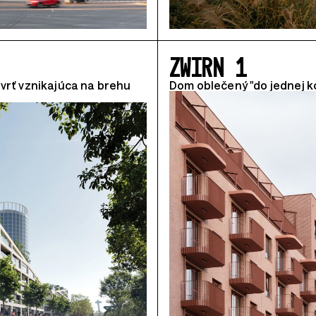
ZWIRN 1
vrť vznikajúca na brehu
Dom oblečený "do jednej k