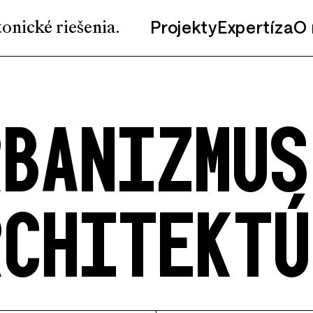
Projekty
Expertíza
O 
onické riešenia.
RBANIZMUS
RCHITEKTÚ