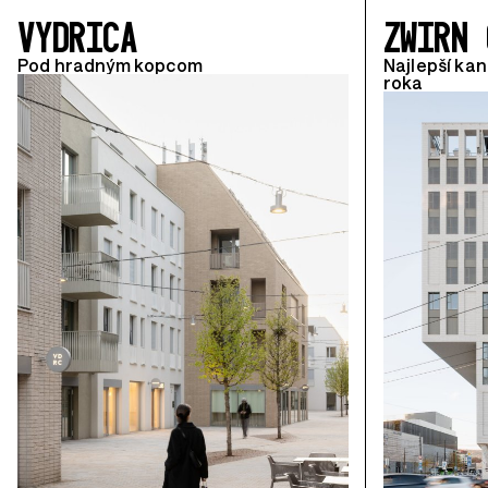
VYDRICA
ZWIRN 
Pod hradným kopcom
Najlepší kan
roka