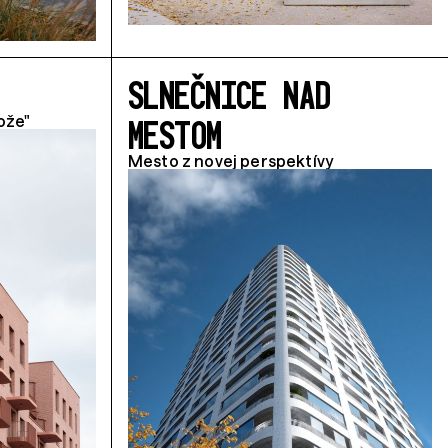
SLNEČNICE NAD
MESTOM
ože"
Mesto z novej perspektívy