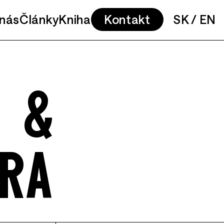
nás
Články
Kniha
Kontakt
SK
/
EN
 &
RA